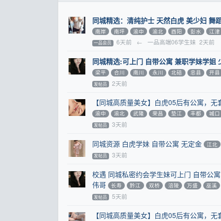
同城精选：清纯护士 天然白虎 美少妇 舞
南岸
南坪
渝中
渝北
酉阳
彭水
江津
6天前
←
一品高端06学生妹
2天前
一品会员
同城精选:可上门 自带公寓 兼职学妹学姐 
梁平
合川
南川
永川
北碚
忠县
开县
2天前
发帖员
【同城高质量美女】白虎05后有公寓，无
渝中
渝北
武隆
荣昌
垫江
丰都
城口
3天前
发帖员
同城资源 白虎学妹 自带公寓 无定金
江北
3天前
发帖员
校遇 同城私密约会学生妹可上门 自带公寓 
伟哥
长寿
黔江
双桥
涪陵
万盛
巫溪
5天前
发帖员
【同城高质量美女】白虎05后有公寓，无