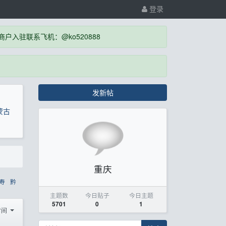
登录
入驻联系飞机：@ko520888
发新帖
蒙古
重庆
寿
黔
主题数
今日贴子
今日主题
5701
0
1
时间