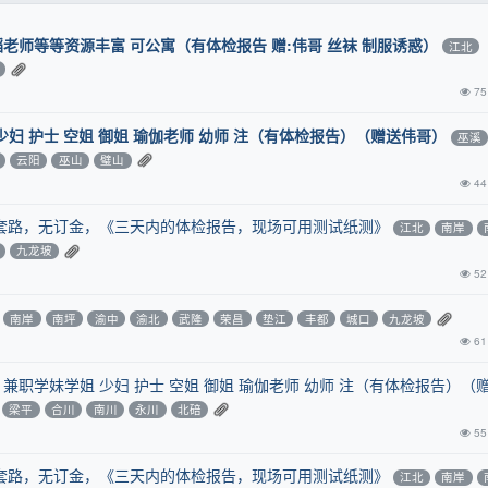
蹈老师等等资源丰富 可公寓（有体检报告 赠:伟哥 丝袜 制服诱惑）
江北
75
少妇 护士 空姐 御姐 瑜伽老师 幼师 注（有体检报告）（赠送伟哥）
巫溪
云阳
巫山
璧山
44
套路，无订金，《三天内的体检报告，现场可用测试纸测》
江北
南岸
九龙坡
52
南岸
南坪
渝中
渝北
武隆
荣昌
垫江
丰都
城口
九龙坡
61
兼职学妹学姐 少妇 护士 空姐 御姐 瑜伽老师 幼师 注（有体检报告）（
梁平
合川
南川
永川
北碚
55
套路，无订金，《三天内的体检报告，现场可用测试纸测》
江北
南岸