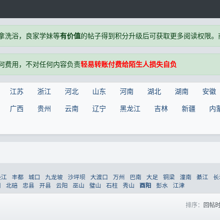
拿洗浴，良家学妹等
有价值
的帖子得到积分升级后可获取更多阅读权限。商户
何费用，不对任何内容负责
轻易转账付费给陌生人损失自负
江苏
浙江
河北
山东
河南
湖北
湖南
安徽
广西
贵州
云南
辽宁
黑龙江
吉林
新疆
内
垫江
丰都
城口
九龙坡
沙坪坝
大渡口
万州
巴南
大足
铜梁
潼南
綦江
长
川
北碚
忠县
开县
云阳
巫山
璧山
石柱
秀山
彭水
江津
酉阳
排序：
回帖