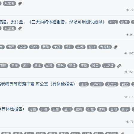
九龙坡
79
套路，无订金，《三天内的体检报告，现场可用测试纸测》
江北
南岸
九龙坡
91
岸
南坪
渝中
渝北
武隆
荣昌
垫江
丰都
城口
九龙坡
107
南岸
南坪
渝中
渝北
武隆
荣昌
垫江
丰都
城口
九龙坡
154
蹈老师等等资源丰富 可公寓（有体检报告）
江北
沙坪坝
大渡口
铜梁
114
（有体检报告）
忠县
开县
云阳
巫山
璧山
石柱
秀山
酉阳
彭水
75
南岸
南坪
渝中
渝北
武隆
荣昌
垫江
丰都
城口
九龙坡