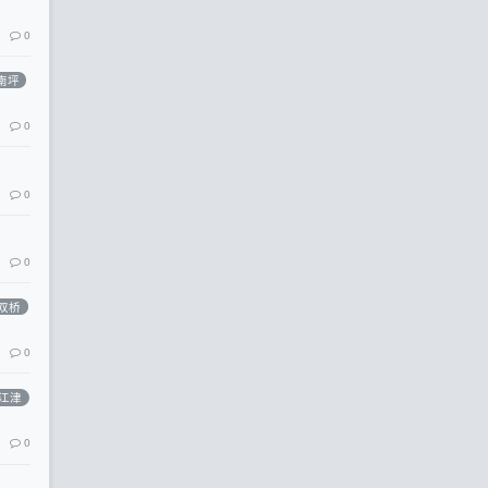
0
南坪
0
0
0
双桥
0
江津
0