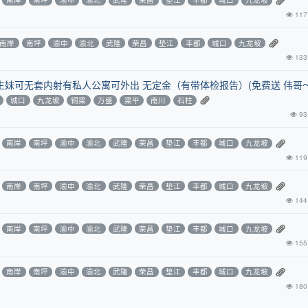
117
南岸
南坪
渝中
渝北
武隆
荣昌
垫江
丰都
城口
九龙坡
133
生妹可无套内射有私人公寓可外出 无定金（有带体检报告）(免费送 伟哥
城口
九龙坡
铜梁
万盛
梁平
南川
石柱
93
南岸
南坪
渝中
渝北
武隆
荣昌
垫江
丰都
城口
九龙坡
119
南岸
南坪
渝中
渝北
武隆
荣昌
垫江
丰都
城口
九龙坡
144
南岸
南坪
渝中
渝北
武隆
荣昌
垫江
丰都
城口
九龙坡
155
南岸
南坪
渝中
渝北
武隆
荣昌
垫江
丰都
城口
九龙坡
180