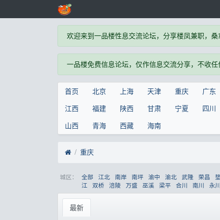
欢迎来到一品楼性息交流论坛，分享楼凤兼职，桑
一品楼免费信息论坛，仅作信息交流分享，不收任
首页
北京
上海
天津
重庆
广东
江西
福建
陕西
甘肃
宁夏
四川
山西
青海
西藏
海南
重庆
城区：
全部
江北
南岸
南坪
渝中
渝北
武隆
荣昌
江
双桥
涪陵
万盛
巫溪
梁平
合川
南川
永
最新