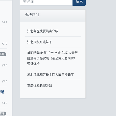
搜索
版块热门：
1
江北各区快餐热点介绍
江北顶级东北妹子
0
兼职精华 老师 护士 学妹 车模 人妻带
南坪
肛爆菊价格实惠（带公寓无套内射）
带证体检
0
渝北江北观音桥金岗大厦三楼舞厅
0
重庆体验长腿少妇
赠送
0
南坪