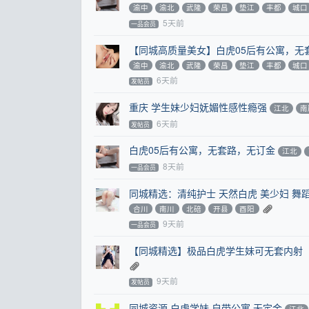
渝中
渝北
武隆
荣昌
垫江
丰都
城口
5天前
一品会员
【同城高质量美女】白虎05后有公寓，无
渝中
渝北
武隆
荣昌
垫江
丰都
城口
6天前
发帖员
重庆 学生妹少妇妩媚性感性瘾强
江北
南
6天前
发帖员
白虎05后有公寓，无套路，无订金
江北
8天前
一品会员
同城精选：清纯护士 天然白虎 美少妇 舞
合川
南川
北碚
开县
酉阳
9天前
一品会员
【同城精选】极品白虎学生妹可无套内射
9天前
发帖员
同城资源 白虎学妹 自带公寓 无定金
江北