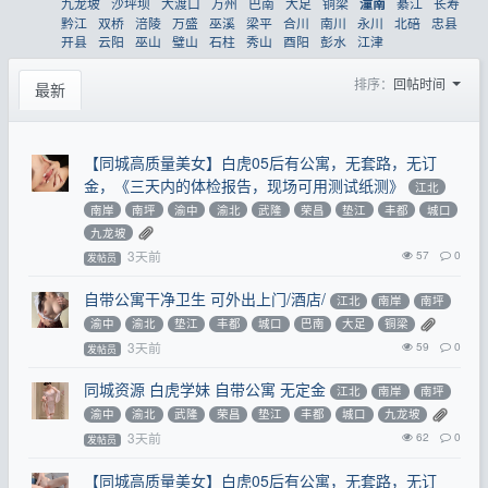
九龙坡
沙坪坝
大渡口
万州
巴南
大足
铜梁
綦江
长寿
潼南
黔江
双桥
涪陵
万盛
巫溪
梁平
合川
南川
永川
北碚
忠县
开县
云阳
巫山
璧山
石柱
秀山
酉阳
彭水
江津
排序：
回帖时间
最新
【同城高质量美女】白虎05后有公寓，无套路，无订
金，《三天内的体检报告，现场可用测试纸测》
江北
南岸
南坪
渝中
渝北
武隆
荣昌
垫江
丰都
城口
九龙坡
3天前
57
0
发帖员
自带公寓干净卫生 可外出上门/酒店/
江北
南岸
南坪
渝中
渝北
垫江
丰都
城口
巴南
大足
铜梁
3天前
59
0
发帖员
同城资源 白虎学妹 自带公寓 无定金
江北
南岸
南坪
渝中
渝北
武隆
荣昌
垫江
丰都
城口
九龙坡
3天前
62
0
发帖员
【同城高质量美女】白虎05后有公寓，无套路，无订