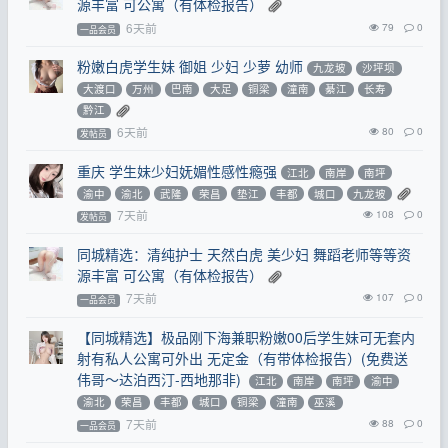
源丰富 可公寓（有体检报告）
6天前
79
0
一品会员
粉嫩白虎学生妹 御姐 少妇 少萝 幼师
九龙坡
沙坪坝
大渡口
万州
巴南
大足
铜梁
潼南
綦江
长寿
黔江
6天前
80
0
发帖员
重庆 学生妹少妇妩媚性感性瘾强
江北
南岸
南坪
渝中
渝北
武隆
荣昌
垫江
丰都
城口
九龙坡
7天前
108
0
发帖员
同城精选：清纯护士 天然白虎 美少妇 舞蹈老师等等资
源丰富 可公寓（有体检报告）
7天前
107
0
一品会员
【同城精选】极品刚下海兼职粉嫩00后学生妹可无套内
射有私人公寓可外出 无定金（有带体检报告）(免费送
伟哥～达泊西汀-西地那非)
江北
南岸
南坪
渝中
渝北
荣昌
丰都
城口
铜梁
潼南
巫溪
7天前
88
0
一品会员