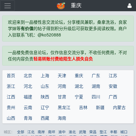
重庆
欢迎来到一品楼性息交流论坛，分享楼凤兼职，桑拿洗浴，良家
学妹等
有价值
的帖子得到积分升级后可获取更多阅读权限。商户
入驻联系飞机：@ko520888
一品楼免费信息论坛，仅作信息交流分享，不收任何费用，不对
任何内容负责
轻易转账付费给陌生人损失自负
首页
北京
上海
天津
重庆
广东
江苏
浙江
河北
山东
河南
湖北
湖南
安徽
江西
福建
陕西
甘肃
宁夏
四川
广西
贵州
云南
辽宁
黑龙江
吉林
新疆
内蒙古
山西
青海
西藏
海南
城区：
全部
江北
南岸
南坪
渝中
渝北
武隆
荣昌
垫江
丰都
城口