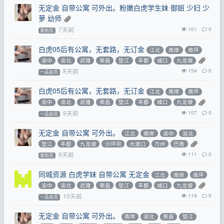
无定金 自带公寓 可外出。粉嫩白虎学生妹 御姐 少妇 少
萝 幼师
7天前
101
0
发帖员
白虎05后有公寓，无套路，无订金
江北
南岸
南坪
渝中
渝北
武隆
荣昌
垫江
丰都
城口
九龙坡
8天前
154
0
一品会员
白虎05后有公寓，无套路，无订金
江北
南岸
南坪
渝中
渝北
武隆
荣昌
垫江
丰都
城口
九龙坡
9天前
107
0
一品会员
无定金 自带公寓 可外出。
江北
南岸
渝中
渝北
垫江
丰都
九龙坡
沙坪坝
大渡口
万州
巴南
9天前
111
0
发帖员
同城资源 白虎学妹 自带公寓 无定金
江北
南岸
南坪
渝中
渝北
武隆
荣昌
垫江
丰都
城口
九龙坡
10天前
119
0
一品会员
无定金 自带公寓 可外出。
南岸
渝北
荣昌
垫江