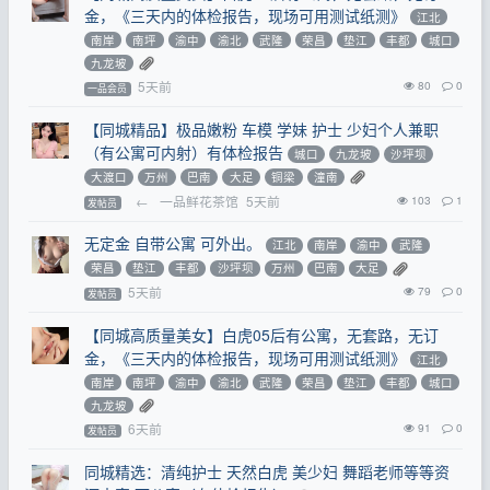
金，《三天内的体检报告，现场可用测试纸测》
江北
南岸
南坪
渝中
渝北
武隆
荣昌
垫江
丰都
城口
九龙坡
5天前
80
0
一品会员
【同城精品】极品嫩粉 车模 学妹 护士 少妇个人兼职
（有公寓可内射）有体检报告
城口
九龙坡
沙坪坝
大渡口
万州
巴南
大足
铜梁
潼南
←
一品鲜花茶馆
5天前
103
1
发帖员
无定金 自带公寓 可外出。
江北
南岸
渝中
武隆
荣昌
垫江
丰都
沙坪坝
万州
巴南
大足
5天前
79
0
发帖员
【同城高质量美女】白虎05后有公寓，无套路，无订
金，《三天内的体检报告，现场可用测试纸测》
江北
南岸
南坪
渝中
渝北
武隆
荣昌
垫江
丰都
城口
九龙坡
6天前
91
0
发帖员
同城精选：清纯护士 天然白虎 美少妇 舞蹈老师等等资