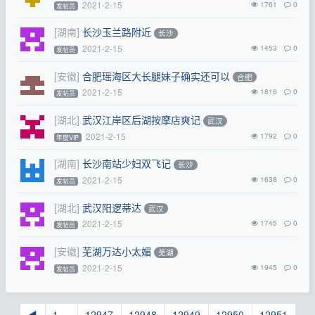
2021-2-15
1761
0
发帖员
[湖南]
长沙玉兰路附近
长沙
2021-2-15
1453
0
发帖员
[安徽]
合肥瑶海区大长腿妹子确实还可以
合肥
2021-2-15
1816
0
发帖员
[湖北]
武汉江岸区后湖按摩店爽记
武汉
2021-2-15
1792
0
年度VIP
[湖南]
长沙南站少妇双飞记
长沙
2021-2-15
1638
0
发帖员
[湖北]
武汉阳逻蒂达
武汉
2021-2-15
1745
0
发帖员
[安徽]
芜湖万达小太媚
芜湖
2021-2-15
1945
0
发帖员
◀
1 ...
12947
12948
12949
12950
12951