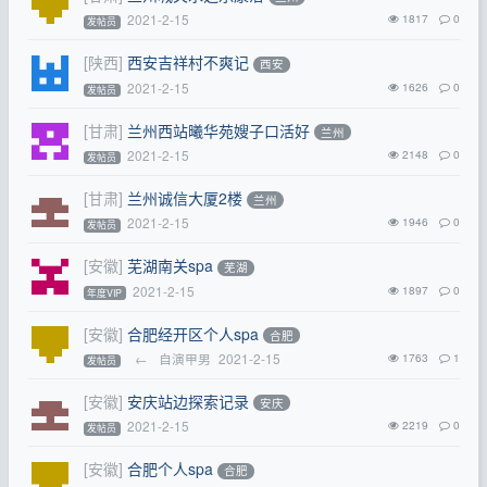
2021-2-15
1817
0
发帖员
[陕西]
西安吉祥村不爽记
西安
2021-2-15
1626
0
发帖员
[甘肃]
兰州西站曦华苑嫂子口活好
兰州
2021-2-15
2148
0
发帖员
[甘肃]
兰州诚信大厦2楼
兰州
2021-2-15
1946
0
发帖员
[安徽]
芜湖南关spa
芜湖
2021-2-15
1897
0
年度VIP
[安徽]
合肥经开区个人spa
合肥
←
自演甲男
2021-2-15
1763
1
发帖员
[安徽]
安庆站边探索记录
安庆
2021-2-15
2219
0
发帖员
[安徽]
合肥个人spa
合肥