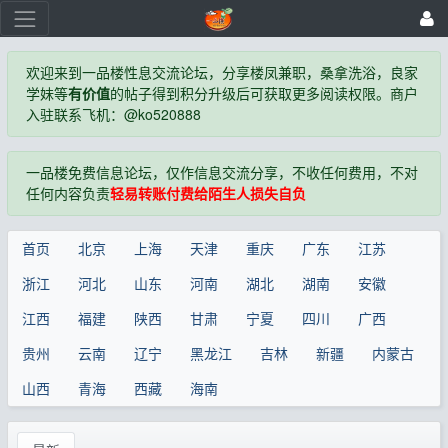
欢迎来到一品楼性息交流论坛，分享楼凤兼职，桑拿洗浴，良家
学妹等
有价值
的帖子得到积分升级后可获取更多阅读权限。商户
入驻联系飞机：@ko520888
一品楼免费信息论坛，仅作信息交流分享，不收任何费用，不对
任何内容负责
轻易转账付费给陌生人损失自负
首页
北京
上海
天津
重庆
广东
江苏
浙江
河北
山东
河南
湖北
湖南
安徽
江西
福建
陕西
甘肃
宁夏
四川
广西
贵州
云南
辽宁
黑龙江
吉林
新疆
内蒙古
山西
青海
西藏
海南