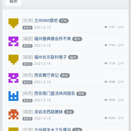
最新
[甘肃]
兰州360摸吧
兰州
2021-2-15
1747
0
发帖员
[福建]
福州雅典娜会所不爽
福州
2021-2-15
1743
0
发帖员
[福建]
福州长乐联村巷子
福州
2021-2-15
1718
0
发帖员
[陕西]
西安舞厅爽记
西安
2021-2-15
1698
0
发帖员
[陕西]
西安南门盛汤休闲报告
西安
2021-2-15
1600
0
发帖员
[福建]
龙岩龙西路嫩妹
龙岩
2021-2-15
2530
0
发帖员
[甘肃]
兰州城关水之乐康浴
兰州