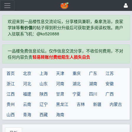
欢迎来到一品楼性息交流论坛，分享楼凤兼职，桑拿洗浴，良家
学妹等
有价值
的帖子得到积分升级后可获取更多阅读权限。商户
入驻联系飞机：@ko520888
一品楼免费信息论坛，仅作信息交流分享，不收任何费用，不对
任何内容负责
轻易转账付费给陌生人损失自负
首页
北京
上海
天津
重庆
广东
江苏
浙江
河北
山东
河南
湖北
湖南
安徽
江西
福建
陕西
甘肃
宁夏
四川
广西
贵州
云南
辽宁
黑龙江
吉林
新疆
内蒙古
山西
青海
西藏
海南