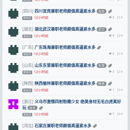
[四川]
四川宜宾兼职老师颜值高逼紧水多
宜宾
12小时前
2
0
发帖员
[湖北]
湖北武汉兼职老师颜值高逼紧水多
武汉
12小时前
9
0
发帖员
[广东]
广东珠海兼职老师颜值高逼紧水多
12小时前
2
0
发帖员
[山东]
山东东营兼职老师颜值高逼紧水多
东营
12小时前
2
0
发帖员
[陕西]
陕西榆林兼职老师颜值高逼紧水多
榆林
12小时前
1
0
发帖员
[浙江]
义乌市激情四射粉嫩少女 绝美身材无毛白虎真好
玩
金华
12小时前
7
0
发帖员
[河北]
石家庄兼职老师颜值高逼紧水多