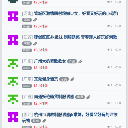
12小时前
5
0
发帖员
[河南]
管城区激情四射粉嫩少女，好看又好玩的小母狗
郑州
12小时前
7
0
发帖员
[江苏]
建邺区区Jk嫩妹 制服诱惑 青春迷人好玩好刺激
南京
12小时前
3
0
发帖员
[广东]
广州大奶紧致欲女
广州
12小时前
6
0
发帖员
[广东]
东莞健身骚货
东莞
12小时前
2
0
发帖员
[江苏]
南通妖艳骚货制服诱惑
南通
12小时前
3
0
发帖员
[浙江]
杭州市调教制服诱惑jk嫩妹，好看又好玩的泄欲
玩物
杭州
12小时前
4
0
发帖员