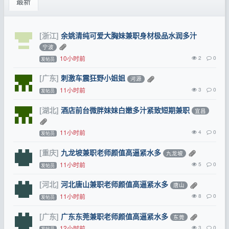
最新
[浙江]
余姚清纯可爱大胸妹兼职身材极品水润多汁
宁波
10小时前
2
0
发帖员
[广东]
刺激车震狂野小姐姐
河源
11小时前
3
0
发帖员
[湖北]
酒店前台微胖妹妹白嫩多汁紧致短期兼职
宜昌
11小时前
4
0
发帖员
[重庆]
九龙坡兼职老师颜值高逼紧水多
九龙坡
11小时前
5
0
发帖员
[河北]
河北唐山兼职老师颜值高逼紧水多
唐山
11小时前
8
0
发帖员
[广东]
广东东莞兼职老师颜值高逼紧水多
东莞
12小时前
3
0
发帖员