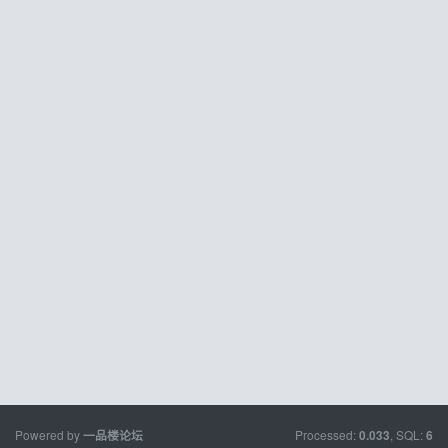
Powered by
Processed:
, SQL:
一品楼论坛
0.033
6