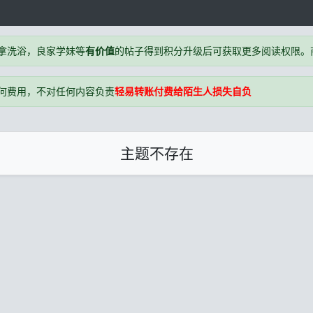
拿洗浴，良家学妹等
有价值
的帖子得到积分升级后可获取更多阅读权限。商户
何费用，不对任何内容负责
轻易转账付费给陌生人损失自负
主题不存在