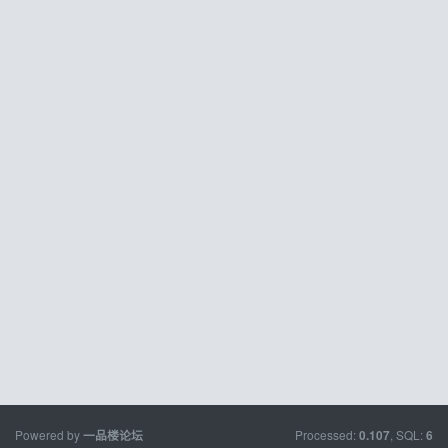
Powered by
Processed:
, SQL:
一品楼论坛
0.107
6