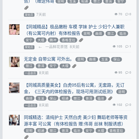
告）（赠送伟哥
昆明
玉溪
昭通
丽江
普洱
安宁
7天前
70
0
发帖员
【同城精品】极品嫩粉 车模 学妹 护士 少妇个人兼职
（有公寓可内射）有体检报告
昆明
曲靖
丽江
临沧
安宁
大理
腾冲
香格里拉
←
一品鲜花茶馆
8天前
105
1
发帖员
无定金 自带公寓 可外出。
昆明
曲靖
玉溪
保山
丽江
普洱
安宁
大理
8天前
95
0
一品会员
【同城高质量美女】白虎05后有公寓，无套路，无订
金，《三天内的体检报告，现场可用测试纸测》
昆明
曲靖
玉溪
保山
昭通
丽江
普洱
临沧
8天前
102
0
一品会员
同城精选：清纯护士 天然白虎 美少妇 舞蹈老师等等资
源丰富 可公寓（有体检报告 赠:伟哥 丝袜 制服诱惑）
昆明
昭通
丽江
普洱
临沧
安宁
大理
香格里拉