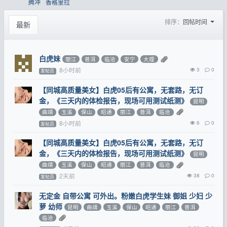
腾冲
香格里拉
排序：
回帖时间
最新
白虎妹
丽江
普洱
临沧
安宁
大理
8小时前
3
0
发帖员
【同城高质量美女】白虎05后有公寓，无套路，无订
金，《三天内的体检报告，现场可用测试纸测》
昆明
曲靖
玉溪
保山
昭通
丽江
普洱
临沧
8小时前
6
0
发帖员
【同城高质量美女】白虎05后有公寓，无套路，无订
金，《三天内的体检报告，现场可用测试纸测》
昆明
曲靖
玉溪
保山
昭通
丽江
普洱
临沧
2天前
38
0
发帖员
无定金 自带公寓 可外出。粉嫩白虎学生妹 御姐 少妇 少
萝 幼师
昆明
曲靖
玉溪
保山
昭通
丽江
普洱
临沧