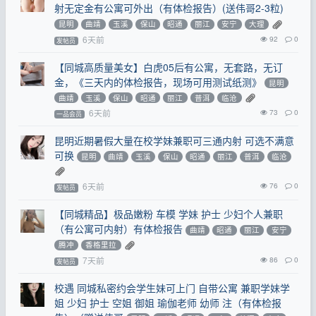
射无定金有公寓可外出（有体检报告）(送伟哥2-3粒)
昆明
曲靖
玉溪
保山
昭通
丽江
安宁
大理
6天前
92
0
发帖员
【同城高质量美女】白虎05后有公寓，无套路，无订
金，《三天内的体检报告，现场可用测试纸测》
昆明
曲靖
玉溪
保山
昭通
丽江
普洱
临沧
6天前
73
0
一品会员
昆明近期暑假大量在校学妹兼职可三通内射 可选不满意
可换
昆明
曲靖
玉溪
保山
昭通
丽江
普洱
临沧
6天前
76
0
发帖员
【同城精品】极品嫩粉 车模 学妹 护士 少妇个人兼职
（有公寓可内射）有体检报告
曲靖
昭通
丽江
安宁
腾冲
香格里拉
7天前
86
0
发帖员
校遇 同城私密约会学生妹可上门 自带公寓 兼职学妹学
姐 少妇 护士 空姐 御姐 瑜伽老师 幼师 注（有体检报