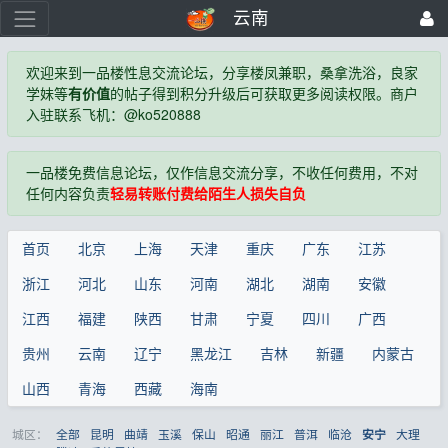
云南
欢迎来到一品楼性息交流论坛，分享楼凤兼职，桑拿洗浴，良家
学妹等
有价值
的帖子得到积分升级后可获取更多阅读权限。商户
入驻联系飞机：@ko520888
一品楼免费信息论坛，仅作信息交流分享，不收任何费用，不对
任何内容负责
轻易转账付费给陌生人损失自负
首页
北京
上海
天津
重庆
广东
江苏
浙江
河北
山东
河南
湖北
湖南
安徽
江西
福建
陕西
甘肃
宁夏
四川
广西
贵州
云南
辽宁
黑龙江
吉林
新疆
内蒙古
山西
青海
西藏
海南
城区：
全部
昆明
曲靖
玉溪
保山
昭通
丽江
普洱
临沧
大理
安宁