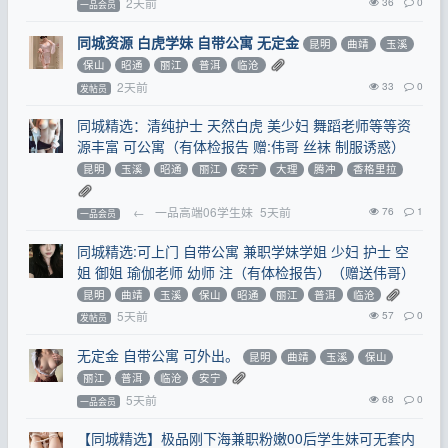
2天前
36
0
一品会员
同城资源 白虎学妹 自带公寓 无定金
昆明
曲靖
玉溪
保山
昭通
丽江
普洱
临沧
2天前
33
0
发帖员
同城精选：清纯护士 天然白虎 美少妇 舞蹈老师等等资
源丰富 可公寓（有体检报告 赠:伟哥 丝袜 制服诱惑）
昆明
玉溪
昭通
丽江
安宁
大理
腾冲
香格里拉
←
一品高端06学生妹
5天前
76
1
一品会员
同城精选:可上门 自带公寓 兼职学妹学姐 少妇 护士 空
姐 御姐 瑜伽老师 幼师 注（有体检报告）（赠送伟哥）
昆明
曲靖
玉溪
保山
昭通
丽江
普洱
临沧
5天前
57
0
发帖员
无定金 自带公寓 可外出。
昆明
曲靖
玉溪
保山
丽江
普洱
临沧
安宁
5天前
68
0
一品会员
【同城精选】极品刚下海兼职粉嫩00后学生妹可无套内