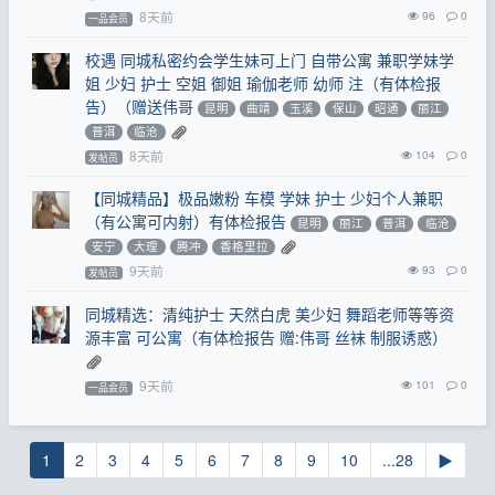
8天前
96
0
一品会员
校遇 同城私密约会学生妹可上门 自带公寓 兼职学妹学
姐 少妇 护士 空姐 御姐 瑜伽老师 幼师 注（有体检报
告）（赠送伟哥
昆明
曲靖
玉溪
保山
昭通
丽江
普洱
临沧
8天前
104
0
发帖员
【同城精品】极品嫩粉 车模 学妹 护士 少妇个人兼职
（有公寓可内射）有体检报告
昆明
丽江
普洱
临沧
安宁
大理
腾冲
香格里拉
9天前
93
0
发帖员
同城精选：清纯护士 天然白虎 美少妇 舞蹈老师等等资
源丰富 可公寓（有体检报告 赠:伟哥 丝袜 制服诱惑）
9天前
101
0
一品会员
1
2
3
4
5
6
7
8
9
10
...28
▶