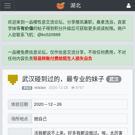
湖北
欢迎来到一品楼性息交流论坛，分享楼凤兼职，桑拿洗浴，良家
学妹等
有价值
的帖子得到积分升级后可获取更多阅读权限。商户
入驻联系飞机：@ko520888
一品楼免费信息论坛，仅作信息交流分享，不收任何费用，不对
任何内容负责
轻易转账付费给陌生人损失自负
武汉碰到过的，最专业的妹子
武汉
2020-12-28
8767
mixian
发帖员
2020－12－26
体验日期
她自己
场所地点
活我都说不上来。好多我都没做过。唉，太厉害