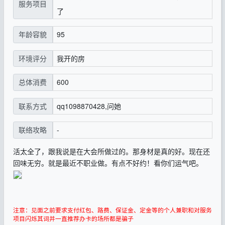
服务项目
了
95
年龄容貌
我开的房
环境评分
600
总体消费
qq1098870428,问她
联系方式
-
联络攻略
活太全了，跟我说是在大会所做过的。那身材是真的好。现在还
回味无穷。就是最近不职业做。有点不好约！看你们运气吧。
注意：见面之前要求支付红包、路费、保证金、定金等的个人兼职和对服务
项目闪烁其词并一直推荐办卡的场所都是骗子