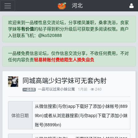
河北
欢迎来到一品楼性息交流论坛，分享楼凤兼职，桑拿洗浴，良家
学妹等
有价值
的帖子得到积分升级后可获取更多阅读权限。商户
入驻联系飞机：@ko520888
一品楼免费信息论坛，仅作信息交流分享，不收任何费用，不对
任何内容负责
轻易转账付费给陌生人损失自负
同城高端少妇学妹可无套內射
1月前
240
一品可以过来小妹公寓
一品会员
从微信搜索(与你)app下载好了添加小妹帐号(889
体验日期
9bn)或者从浏览器搜索(与你app)下载了添加小妹
账号(8899bn)