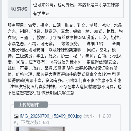
也可来公寓，也可外出，本店都是兼职学生妹都
联络攻略
有学生证
服务项目：做爱，接吻，口活，肛交，乳交，制服，冰火，水晶
之恋，制服，道具，鸳鸯浴，毒龙，蚂蚁上树，69式，艳舞，脱
衣服，三通 ，按摩，丁字裤丝袜摩擦.SM.漫游，口交，奶推，
水晶之恋，吞精，可无套， 等等服务。 详细介绍： 全国
大部分地区均可安排—以及妹妹短期兼职: 网红，空姐，模
特，三级演员，学生，处女，护士，秘书，老师，白领，少妇人
妻，00后…应有尽有！《与诚信为标本》 更值得信赖!安全，
诚信，可靠，放心，掌握JS货源,随时掌握JS动态!保证物有所
值，价格合理，服务是大家直得向往的莞式桑拿全套!老字号!更
值得信赖!资源丰富，资源有多。价格如何贵不贵?优惠不如实惠
注坚决抵制照片真实妹妹，不存在本人造假!情愿您不消费，也
不愿意您花冤枉钱,做长期回头客生意
上传的附件：
IMG_20260706_152409_809.jpg
(大小：112.83
K，下载次数：62)