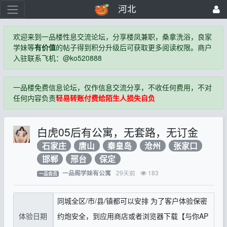
河北
欢迎来到一品楼性息交流论坛，分享楼凤兼职，桑拿洗浴，良家
学妹等
有价值
的帖子得到积分升级后可获取更多阅读权限。商户
入驻联系飞机：@ko520888
一品楼免费信息论坛，仅作信息交流分享，不收任何费用，不对
任何内容负责
轻易转账付费给陌生人损失自负
白虎05后有公寓，无套路，无订金
石家庄
唐山
秦皇岛
沧州
张家口
邯郸
邢台
保定
29天前
183
一品阁学妹有公寓
一品会员
同城全区/市/县/镇都可以安排 为了客户体验保密
体验日期
约炮安全，到应用商店或者浏览器下载【与你AP