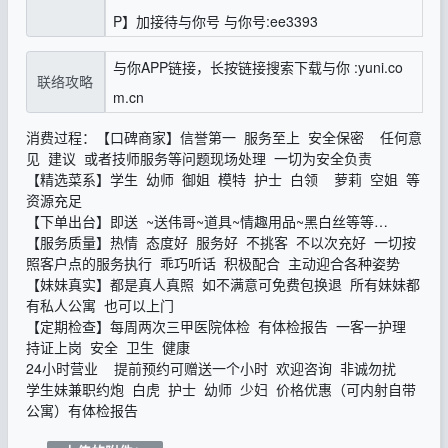
P】加接待与你号 与你号:ee3393
与你APP链接，长按链接搜索下载与你 :yuni.co
联络攻略
m.cn
消费过程：【口碑商家】信誉第一 服务至上 安全保密 任何意
见 建议 或者技师服务等问题现场处理 一切为安全负责
【精选菜系】学生 幼师 御姐 模特 护士 白领 萝莉 空姐 等
资源充足
【下单出台】即送 ~送伟哥~道具~情趣用品~黑白丝等等…
【服务质量】热情 态度好 服务好 不挑客 不以次充好 一切按
照客户点的服务执行 乖巧听话 积极配合 主动迎合各种姿势
【妹妹真实】都是真人真照 如不满意可免费包换退 所有妹妹都
有私人公寓 也可以上门
【定期检查】每周两次三甲医院体检 有体检报告 一客一护理
持证上岗 安全 卫生 健康
24小时营业 提前预约可赠送一个小时 欢迎咨询 非诚勿扰
学生妹兼职约炮 白虎 护士 幼师 少妇 价格优惠（可内射自带
公寓）有体检报告