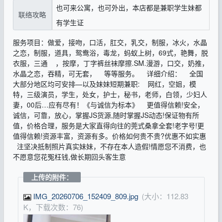
也可来公寓，也可外出，本店都是兼职学生妹都
联络攻略
有学生证
服务项目：做爱，接吻，口活，肛交，乳交，制服，冰火，水晶
之恋，制服，道具，鸳鸯浴，毒龙，蚂蚁上树，69式，艳舞，脱
衣服，三通 ，按摩，丁字裤丝袜摩擦.SM.漫游，口交，奶推，
水晶之恋，吞精，可无套， 等等服务。 详细介绍： 全国
大部分地区均可安排—以及妹妹短期兼职: 网红，空姐，模
特，三级演员，学生，处女，护士，秘书，老师，白领，少妇人
妻，00后…应有尽有！《与诚信为标本》 更值得信赖!安全，
诚信，可靠，放心，掌握JS货源,随时掌握JS动态!保证物有所
值，价格合理，服务是大家直得向往的莞式桑拿全套!老字号!更
值得信赖!资源丰富，资源有多。价格如何贵不贵?优惠不如实惠
注坚决抵制照片真实妹妹，不存在本人造假!情愿您不消费，也
不愿意您花冤枉钱,做长期回头客生意
上传的附件：
IMG_20260706_152409_809.jpg
(大小：112.83
K，下载次数：76)