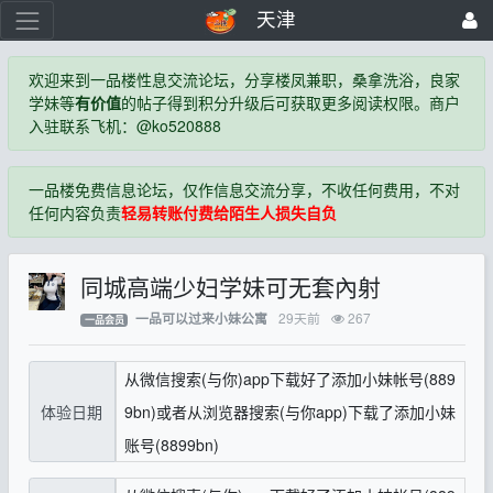
天津
欢迎来到一品楼性息交流论坛，分享楼凤兼职，桑拿洗浴，良家
学妹等
有价值
的帖子得到积分升级后可获取更多阅读权限。商户
入驻联系飞机：@ko520888
一品楼免费信息论坛，仅作信息交流分享，不收任何费用，不对
任何内容负责
轻易转账付费给陌生人损失自负
同城高端少妇学妹可无套內射
29天前
267
一品可以过来小妹公寓
一品会员
从微信搜索(与你)app下载好了添加小妹帐号(889
体验日期
9bn)或者从浏览器搜索(与你app)下载了添加小妹
账号(8899bn)