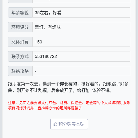
35左右，好看
年龄容貌
黑灯，有烟味
环境评分
150
总体消费
553180722
联系方式
-
联络攻略
跟朋友第一次去，遇到一个穿长裙的，挺好看的，跟她跳了好多
曲，刚开始不让乱摸，后来放开了，给打fj，体验不错。
注意：见面之前要求支付红包、路费、保证金、定金等的个人兼职和对服务
项目闪烁其词并一直推荐办卡的场所都是骗子
积分购买本贴