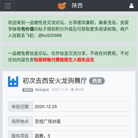
陕西
欢迎来到一品楼性息交流论坛，分享楼凤兼职，桑拿洗浴，良家
学妹等
有价值
的帖子得到积分升级后可获取更多阅读权限。商户
入驻联系飞机：@ko520888
一品楼免费信息论坛，仅作信息交流分享，不收任何费用，不对
任何内容负责
轻易转账付费给陌生人损失自负
初次去西安火龙驹舞厅
西安
2021-1-8
8948
daxigua
发帖员
2020.12.25
体验日期
吾悦广场对面
场所地点
跳舞，fj
服务项目