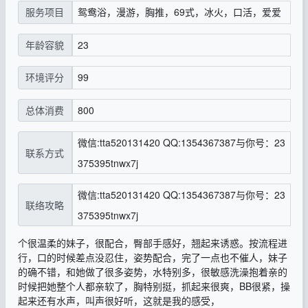
鸳鸯浴，漫游，胸推，69式，冰火，口活，爱爱
服务项目
23
年龄容貌
99
环境评分
800
总体消费
微信:tta520131420 QQ:1354367387与你号：23
联系方式
375395tnwx7j
微信:tta520131420 QQ:1354367387与你号：23
联络攻略
375395tnwx7j
个很温柔的妹子，很配合，臀部手感好，翘起来诱惑。按流程进
行，口的时候差点没忍住，姿势配合，完了一点也不催人，妹子
的确不错，和她做了很多姿势，水特别多，很敏感洗澡抱着亲的
时候把她整个人都亲软了，胸特别挺，抓起来很爽，BB很紧，操
起来还有水声，叫声很好听，这就是我的感受，