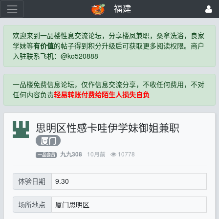
福建
欢迎来到一品楼性息交流论坛，分享楼凤兼职，桑拿洗浴，良家
学妹等
有价值
的帖子得到积分升级后可获取更多阅读权限。商户
入驻联系飞机：@ko520888
一品楼免费信息论坛，仅作信息交流分享，不收任何费用，不对
任何内容负责
轻易转账付费给陌生人损失自负
思明区性感卡哇伊学妹御姐兼职
厦门
10月前
10778
九九308
一品会员
9.30
体验日期
厦门思明区
场所地点