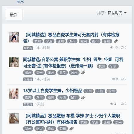
丽水
排序：
回帖时间
最新
【同城精选】极品白虎学生妹可无套内射（有体检报
告）
杭州
宁波
温州
湖州
绍兴
衢州
台州
14小时前
13
0
发帖员
同城精选:自带公寓 兼职学生妹 少妇 医生 空姐 可吞
可无套:注 (有体检报告)（送伟哥一颗）
杭州
宁波
温州
嘉兴
湖州
金华
台州
14小时前
9
0
发帖员
18岁以上白虎学生妹，少妇极品
杭州
宁波
温州
嘉兴
湖州
绍兴
舟山
金华
1天前
21
0
发帖员
【同城精品】极品嫩粉 车模 学妹 护士 少妇个人兼职
（有公寓可内射）有体检报告
杭州
宁波
温州
嘉兴
湖州
绍兴
舟山
衢州