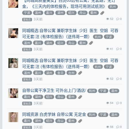
【同城高质量美女】白虎05后有公寓，无套路，无订
金，《三天内的体检报告，现场可用测试纸测》
杭州
宁波
温州
嘉兴
湖州
绍兴
舟山
衢州
3天前
52
0
发帖员
同城精选:自带公寓 兼职学生妹 少妇 医生 空姐 可吞
可无套:注 (有体检报告)（送伟哥一颗）
杭州
宁波
温州
嘉兴
湖州
绍兴
舟山
衢州
3天前
41
0
发帖员
同城精选:自带公寓 兼职学生妹 少妇 医生 空姐 可吞
可无套:注 (有体检报告)（送伟哥一颗）
杭州
宁波
温州
嘉兴
湖州
金华
台州
3天前
52
0
发帖员
自带公寓干净卫生 可外出上门/酒店/
杭州
宁波
温州
嘉兴
湖州
绍兴
舟山
衢州
3天前
54
0
发帖员
同城资源 白虎学妹 自带公寓 无定金
杭州
宁波
温州
嘉兴
湖州
绍兴
舟山
衢州
3天前
56
0
发帖员