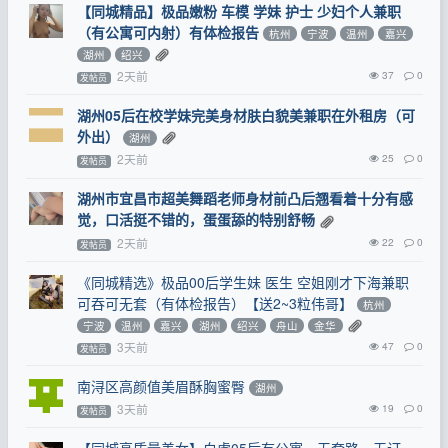
【同城精品】极品嫩粉 车模 学妹 护士 少妇个人兼职
（有公寓可内射）有体检报告
杭州
宁波
温州
嘉兴
湖州
绍兴
2天前
37
0
发帖员
湖州05后在校学妹完美身材肤白貌美兼职在外租房（可
外出）
湖州
2天前
25
0
发帖员
湖州市宜昌市超美舞蹈老师身材前凸后翘看着十分有感
觉，口活挺不错的，蛋蛋舔的特别舒畅
2天前
22
0
发帖员
《同城精选》极品00后学生妹 医生 空姐刚才下海兼职
可吞可无套（有体检报告）【送2~3粒伟哥】
杭州
宁波
温州
嘉兴
湖州
绍兴
舟山
金华
3天前
47
0
发帖员
南浔区高颜值美眉酥胸蜜臀
湖州
3天前
19
0
发帖员