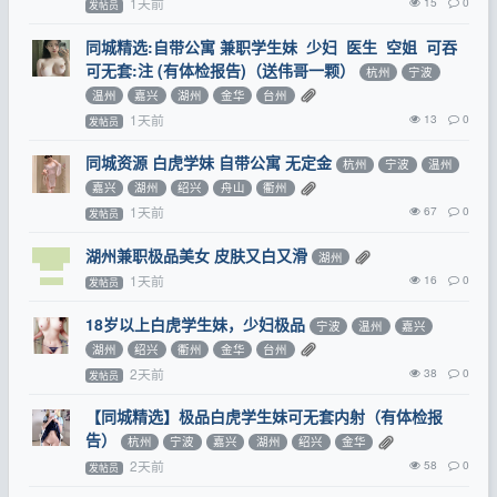
1天前
15
0
发帖员
同城精选:自带公寓 兼职学生妹 少妇 医生 空姐 可吞
可无套:注 (有体检报告)（送伟哥一颗）
杭州
宁波
温州
嘉兴
湖州
金华
台州
1天前
13
0
发帖员
同城资源 白虎学妹 自带公寓 无定金
杭州
宁波
温州
嘉兴
湖州
绍兴
舟山
衢州
1天前
67
0
发帖员
湖州兼职极品美女 皮肤又白又滑
湖州
1天前
16
0
发帖员
18岁以上白虎学生妹，少妇极品
宁波
温州
嘉兴
湖州
绍兴
衢州
金华
台州
2天前
38
0
发帖员
【同城精选】极品白虎学生妹可无套内射（有体检报
告）
杭州
宁波
嘉兴
湖州
绍兴
金华
2天前
58
0
发帖员