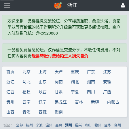
浙江
欢迎来到一品楼性息交流论坛，分享楼凤兼职，桑拿洗浴，良家
学妹等
有价值
的帖子得到积分升级后可获取更多阅读权限。商户
入驻联系飞机：@ko520888
一品楼免费信息论坛，仅作信息交流分享，不收任何费用，不对
任何内容负责
轻易转账付费给陌生人损失自负
首页
北京
上海
天津
重庆
广东
江苏
浙江
河北
山东
河南
湖北
湖南
安徽
江西
福建
陕西
甘肃
宁夏
四川
广西
贵州
云南
辽宁
黑龙江
吉林
新疆
内蒙古
山西
青海
西藏
海南
城区：
全部
杭州
宁波
温州
嘉兴
绍兴
舟山
衢州
金华
台州
湖州