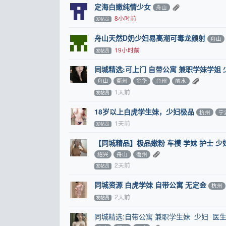
定海白嫩纯情少女
舟山
8小时前
发帖员
舟山天然D奶少妇易高潮可毒龙颜射
舟山
19小时前
发帖员
同城精选:可上门 自带公寓 兼职学妹学姐 
舟山
衢州
金华
台州
丽水
1天前
发帖员
18岁以上白虎学生妹，少妇极品
杭州
宁
1天前
发帖员
【同城精品】极品嫩粉 车模 学妹 护士 
绍兴
舟山
衢州
2天前
发帖员
同城资源 白虎学妹 自带公寓 无定金
杭州
2天前
发帖员
同城精选:自带公寓 兼职学生妹 少妇 医生