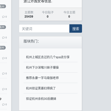
浙江外围女等信息.
温州
主题数
今日贴子
今日主题
25439
0
0
0
温州
搜索
0
版块热门：
湖州
杭州上城区去过的几个spa店分享
0
杭州下沙深喉川妹子爆操
0
推荐永康一字马瑜伽老师
杭州验证黑寡妇得病了
0
验证杭州余杭00后嫩妹
0