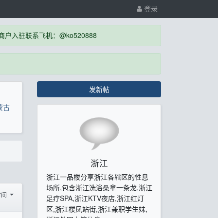
登录
入驻联系飞机：@ko520888
发新帖
蒙古
浙江
浙江一品楼分享浙江各辖区的性息
场所,包含浙江洗浴桑拿一条龙,浙江
时间
足疗SPA,浙江KTV夜店,浙江红灯
区,浙江楼凤站街,浙江兼职学生妹,