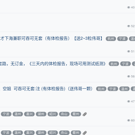
40
52
刚才下海兼职可吞可无套（有体检报告）【送2~3粒伟哥】
杭州
宁波
温
51
套路，无订金，《三天内的体检报告，现场可用测试纸测》
杭州
宁波
56
 空姐 可吞可无套:注 (有体检报告)（送伟哥一颗）
杭州
宁波
温州
47
宁波
温州
嘉兴
湖州
绍兴
舟山
衢州
60
宁波
温州
嘉兴
湖州
绍兴
舟山
衢州