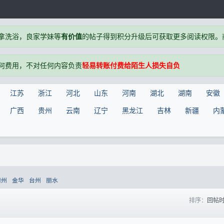
拿洗浴，良家学妹等
有价值
的帖子得到积分升级后可获取更多阅读权限。商户
何费用，不对任何内容负责
轻易转账付费给陌生人损失自负
江苏
浙江
河北
山东
河南
湖北
湖南
安徽
广西
贵州
云南
辽宁
黑龙江
吉林
新疆
内
衢州
金华
台州
丽水
排序：
回帖