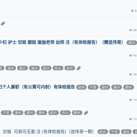
8
38
少妇 护士 空姐 御姐 瑜伽老师 幼师 注（有体检报告）（赠送伟哥）
绍兴
45
波
温州
嘉兴
湖州
绍兴
舟山
金华
29
少妇个人兼职（有公寓可内射）有体检报告
杭州
宁波
温州
嘉兴
湖州
19
宁波
温州
嘉兴
湖州
绍兴
舟山
衢州
73
 空姐 可吞可无套:注 (有体检报告)（送伟哥一颗）
杭州
宁波
温州