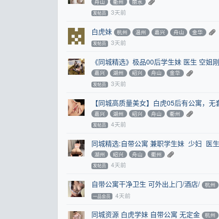
舟山
衢州
丽水
3天前
发帖员
白虎妹
杭州
温州
嘉兴
舟山
金华
3天前
发帖员
《同城精选》极品00后学生妹 医生 空姐
嘉兴
湖州
绍兴
舟山
金华
3天前
发帖员
【同城高质量美女】白虎05后有公寓，无
嘉兴
湖州
绍兴
舟山
衢州
4天前
发帖员
同城精选:自带公寓 兼职学生妹 少妇 医生
湖州
绍兴
舟山
衢州
4天前
发帖员
自带公寓干净卫生 可外出上门/酒店/
杭州
4天前
一品会员
同城资源 白虎学妹 自带公寓 无定金
杭州