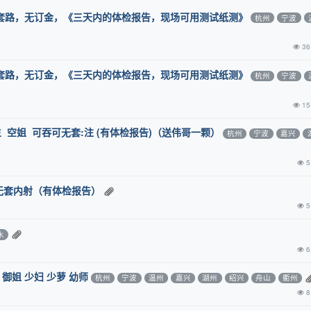
套路，无订金，《三天内的体检报告，现场可用测试纸测》
杭州
宁波
36
套路，无订金，《三天内的体检报告，现场可用测试纸测》
杭州
宁波
15
 空姐 可吞可无套:注 (有体检报告)（送伟哥一颗）
杭州
宁波
嘉兴
5
无套内射（有体检报告）
5
水
6
御姐 少妇 少萝 幼师
杭州
宁波
温州
嘉兴
湖州
绍兴
舟山
衢州
8