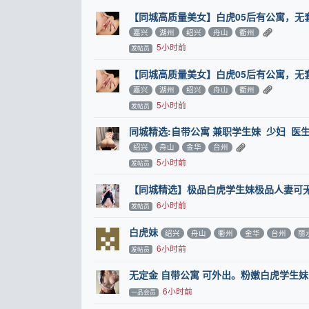
【同城高质量美女】白虎05后有公寓，无
嘉兴
湖州
绍兴
舟山
衢州
5小时前
发帖员
【同城高质量美女】白虎05后有公寓，无
嘉兴
湖州
绍兴
舟山
衢州
5小时前
发帖员
同城精选:自带公寓 兼职学生妹 少妇 医生
绍兴
舟山
金华
台州
5小时前
发帖员
【同城精选】极品白虎学生妹极品人妻可
6小时前
发帖员
白虎妹
绍兴
舟山
衢州
金华
台州
丽
6小时前
发帖员
无定金 自带公寓 可外出。粉嫩白虎学生妹 
6小时前
一品会员