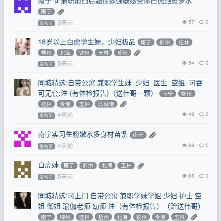
南宁市 兼职前凸后翘性欲强敏感圣体白虎鲍鱼多水
南宁
3天前
57
0
发帖员
18岁以上白虎学生妹，少妇极品
南宁
柳州
桂林
梧州
北海
钦州
玉林
贺州
3天前
54
0
发帖员
同城精选:自带公寓 兼职学生妹 少妇 医生 空姐 可吞
可无套:注 (有体检报告)（送伟哥一颗）
南宁
柳州
桂林
贵港
玉林
防城港
4天前
48
0
发帖员
南宁实习生粉嫩水多身材苗条
南宁
4天前
68
0
发帖员
白虎妹
南宁
柳州
北海
玉林
5天前
65
0
发帖员
同城精选:可上门 自带公寓 兼职学妹学姐 少妇 护士 空
姐 御姐 瑜伽老师 幼师 注（有体检报告）（赠送伟哥）
南宁
柳州
桂林
梧州
北海
钦州
贵港
玉林