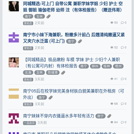
同城精选:可上门 自带公寓 兼职学妹学姐 少妇 护士 空
姐 御姐 瑜伽老师 幼师 注（有体检报告）（赠送伟哥）
南宁
玉林
2天前
50
0
发帖员
南宁市小妹下海兼职，粉嫩多汁前凸 后翘清纯嫩逼又紧
又夹穴水泛滥 (可上门)
南宁
2天前
52
0
发帖员
【同城精品】极品嫩粉 车模 学妹 护士 少妇个人兼职
（有公寓可内射）有体检报告
南宁
柳州
桂林
梧州
北海
玉林
防城港
3天前
41
0
发帖员
南宁05后在校学妹完美身材肤白貌美兼职在外租房（可
外出）
南宁
3天前
68
0
发帖员
南宁妹妹不穿内衣骚逼水多年轻有活力
南宁
3天前
64
0
一品会员