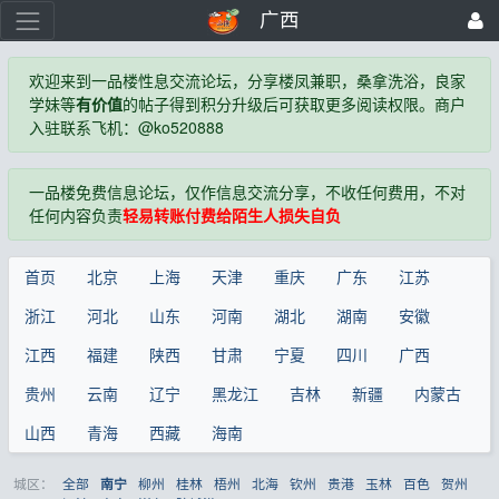
广西
欢迎来到一品楼性息交流论坛，分享楼凤兼职，桑拿洗浴，良家
学妹等
有价值
的帖子得到积分升级后可获取更多阅读权限。商户
入驻联系飞机：@ko520888
一品楼免费信息论坛，仅作信息交流分享，不收任何费用，不对
任何内容负责
轻易转账付费给陌生人损失自负
首页
北京
上海
天津
重庆
广东
江苏
浙江
河北
山东
河南
湖北
湖南
安徽
江西
福建
陕西
甘肃
宁夏
四川
广西
贵州
云南
辽宁
黑龙江
吉林
新疆
内蒙古
山西
青海
西藏
海南
城区：
全部
柳州
桂林
梧州
北海
钦州
贵港
玉林
百色
贺州
南宁