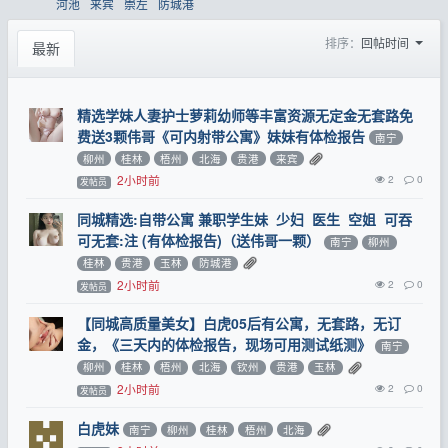
河池
来宾
崇左
防城港
排序：
回帖时间
最新
精选学妹人妻护士萝莉幼师等丰富资源无定金无套路免
费送3颗伟哥《可内射带公寓》妹妹有体检报告
南宁
柳州
桂林
梧州
北海
贵港
来宾
2小时前
2
0
发帖员
同城精选:自带公寓 兼职学生妹 少妇 医生 空姐 可吞
可无套:注 (有体检报告)（送伟哥一颗）
南宁
柳州
桂林
贵港
玉林
防城港
2小时前
2
0
发帖员
【同城高质量美女】白虎05后有公寓，无套路，无订
金，《三天内的体检报告，现场可用测试纸测》
南宁
柳州
桂林
梧州
北海
钦州
贵港
玉林
2小时前
2
0
发帖员
白虎妹
南宁
柳州
桂林
梧州
北海