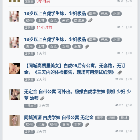
3小时前
2
0
发帖员
18岁以上白虎学生妹，少妇极品
南宁
桂林
北海
钦州
玉林
百色
来宾
防城港
11小时前
7
0
发帖员
18岁以上白虎学生妹，少妇极品
南宁
桂林
北海
贵港
玉林
百色
贺州
崇左
1天前
7
0
发帖员
【同城高质量美女】白虎05后有公寓，无套路，无订
金，《三天内的体检报告，现场可用测试纸测》
2天前
35
0
发帖员
无定金 自带公寓 可外出。粉嫩白虎学生妹 御姐 少妇 少
萝 幼师
2天前
37
0
一品会员
同城资源 白虎学妹 自带公寓 无定金
南宁
柳州
桂林
梧州
北海
钦州
贵港
玉林
2天前
38
0
发帖员