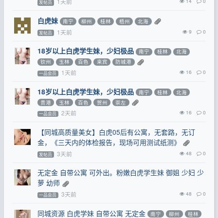
1天前
14
0
发帖员
白虎妹
南宁
柳州
桂林
梧州
北海
1天前
9
0
发帖员
18岁以上白虎学生妹，少妇极品
南宁
桂林
北海
钦州
玉林
百色
来宾
防城港
1天前
16
0
一品会员
18岁以上白虎学生妹，少妇极品
南宁
桂林
北海
贵港
玉林
百色
贺州
崇左
2天前
16
0
一品会员
【同城高质量美女】白虎05后有公寓，无套路，无订
金，《三天内的体检报告，现场可用测试纸测》
3天前
48
0
发帖员
无定金 自带公寓 可外出。粉嫩白虎学生妹 御姐 少妇 少
萝 幼师
3天前
48
0
一品会员
同城资源 白虎学妹 自带公寓 无定金
南宁
柳州
桂林