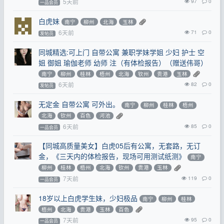
5天前
97
0
一品会员
白虎妹
南宁
柳州
北海
玉林
6天前
71
0
发帖员
同城精选:可上门 自带公寓 兼职学妹学姐 少妇 护士 空
姐 御姐 瑜伽老师 幼师 注（有体检报告）（赠送伟哥）
南宁
柳州
桂林
梧州
北海
钦州
贵港
玉林
6天前
82
0
发帖员
无定金 自带公寓 可外出。
南宁
柳州
桂林
梧州
北海
钦州
百色
河池
6天前
85
0
一品会员
【同城高质量美女】白虎05后有公寓，无套路，无订
金，《三天内的体检报告，现场可用测试纸测》
南宁
柳州
桂林
梧州
北海
钦州
贵港
玉林
7天前
119
0
一品会员
18岁以上白虎学生妹，少妇极品
南宁
柳州
桂林
梧州
北海
贵港
玉林
百色
7天前
95
0
一品会员