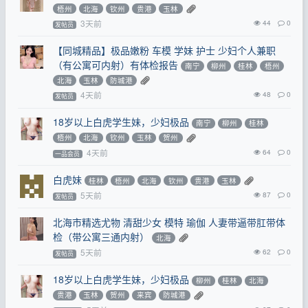
梧州
北海
钦州
贵港
玉林
3天前
44
0
发帖员
【同城精品】极品嫩粉 车模 学妹 护士 少妇个人兼职
（有公寓可内射）有体检报告
南宁
柳州
桂林
梧州
北海
玉林
防城港
4天前
48
0
发帖员
18岁以上白虎学生妹，少妇极品
南宁
柳州
桂林
梧州
北海
钦州
玉林
贺州
4天前
64
0
一品会员
白虎妹
桂林
梧州
北海
钦州
贵港
玉林
5天前
87
0
发帖员
北海市精选尤物 清甜少女 模特 瑜伽 人妻带逼带肛带体
检（带公寓三通内射）
北海
5天前
62
0
发帖员
18岁以上白虎学生妹，少妇极品
柳州
桂林
北海
贵港
玉林
贺州
来宾
防城港