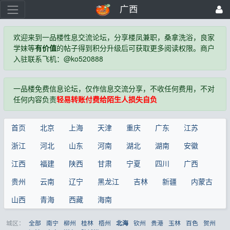
广西
欢迎来到一品楼性息交流论坛，分享楼凤兼职，桑拿洗浴，良家
学妹等
有价值
的帖子得到积分升级后可获取更多阅读权限。商户
入驻联系飞机：@ko520888
一品楼免费信息论坛，仅作信息交流分享，不收任何费用，不对
任何内容负责
轻易转账付费给陌生人损失自负
首页
北京
上海
天津
重庆
广东
江苏
浙江
河北
山东
河南
湖北
湖南
安徽
江西
福建
陕西
甘肃
宁夏
四川
广西
贵州
云南
辽宁
黑龙江
吉林
新疆
内蒙古
山西
青海
西藏
海南
城区：
全部
南宁
柳州
桂林
梧州
钦州
贵港
玉林
百色
贺州
北海