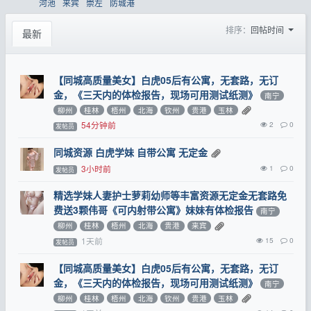
河池
来宾
崇左
防城港
排序：
回帖时间
最新
【同城高质量美女】白虎05后有公寓，无套路，无订
金，《三天内的体检报告，现场可用测试纸测》
南宁
柳州
桂林
梧州
北海
钦州
贵港
玉林
54分钟前
2
0
发帖员
同城资源 白虎学妹 自带公寓 无定金
3小时前
1
0
发帖员
精选学妹人妻护士萝莉幼师等丰富资源无定金无套路免
费送3颗伟哥《可内射带公寓》妹妹有体检报告
南宁
柳州
桂林
梧州
北海
贵港
来宾
1天前
15
0
发帖员
【同城高质量美女】白虎05后有公寓，无套路，无订
金，《三天内的体检报告，现场可用测试纸测》
南宁
柳州
桂林
梧州
北海
钦州
贵港
玉林