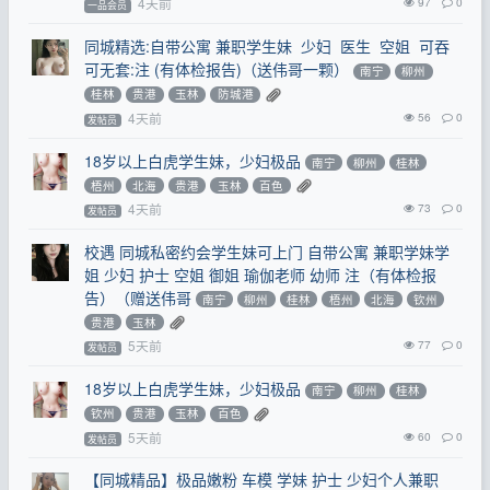
4天前
97
0
一品会员
同城精选:自带公寓 兼职学生妹 少妇 医生 空姐 可吞
可无套:注 (有体检报告)（送伟哥一颗）
南宁
柳州
桂林
贵港
玉林
防城港
4天前
56
0
发帖员
18岁以上白虎学生妹，少妇极品
南宁
柳州
桂林
梧州
北海
贵港
玉林
百色
4天前
73
0
发帖员
校遇 同城私密约会学生妹可上门 自带公寓 兼职学妹学
姐 少妇 护士 空姐 御姐 瑜伽老师 幼师 注（有体检报
告）（赠送伟哥
南宁
柳州
桂林
梧州
北海
钦州
贵港
玉林
5天前
77
0
发帖员
18岁以上白虎学生妹，少妇极品
南宁
柳州
桂林
钦州
贵港
玉林
百色
5天前
60
0
发帖员
【同城精品】极品嫩粉 车模 学妹 护士 少妇个人兼职