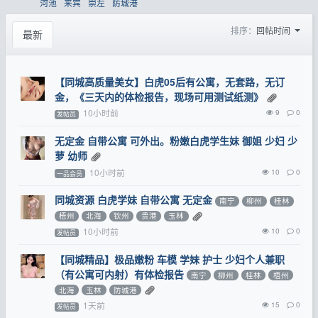
河池
来宾
崇左
防城港
排序：
回帖时间
最新
【同城高质量美女】白虎05后有公寓，无套路，无订
金，《三天内的体检报告，现场可用测试纸测》
10小时前
9
0
发帖员
无定金 自带公寓 可外出。粉嫩白虎学生妹 御姐 少妇 少
萝 幼师
10小时前
10
0
一品会员
同城资源 白虎学妹 自带公寓 无定金
南宁
柳州
桂林
梧州
北海
钦州
贵港
玉林
10小时前
10
0
发帖员
【同城精品】极品嫩粉 车模 学妹 护士 少妇个人兼职
（有公寓可内射）有体检报告
南宁
柳州
桂林
梧州
北海
玉林
防城港
1天前
15
0
发帖员