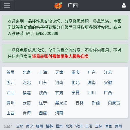
广西
欢迎来到一品楼性息交流论坛，分享楼凤兼职，桑拿洗浴，良家
学妹等
有价值
的帖子得到积分升级后可获取更多阅读权限。商户
入驻联系飞机：@ko520888
一品楼免费信息论坛，仅作信息交流分享，不收任何费用，不对
任何内容负责
轻易转账付费给陌生人损失自负
首页
北京
上海
天津
重庆
广东
江苏
浙江
河北
山东
河南
湖北
湖南
安徽
江西
福建
陕西
甘肃
宁夏
四川
广西
贵州
云南
辽宁
黑龙江
吉林
新疆
内蒙古
山西
青海
西藏
海南
城区：
全部
南宁
柳州
梧州
北海
钦州
贵港
玉林
百色
贺州
桂林