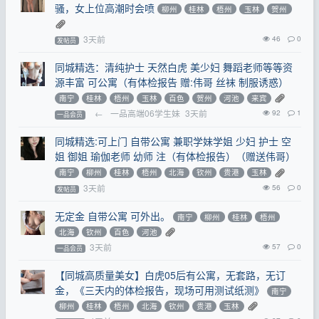
骚，女上位高潮时会喷
柳州
桂林
梧州
玉林
贺州
3天前
46
0
发帖员
同城精选：清纯护士 天然白虎 美少妇 舞蹈老师等等资
源丰富 可公寓（有体检报告 赠:伟哥 丝袜 制服诱惑）
南宁
桂林
梧州
玉林
百色
贺州
河池
来宾
←
一品高端06学生妹
3天前
92
1
一品会员
同城精选:可上门 自带公寓 兼职学妹学姐 少妇 护士 空
姐 御姐 瑜伽老师 幼师 注（有体检报告）（赠送伟哥）
南宁
柳州
桂林
梧州
北海
钦州
贵港
玉林
3天前
56
0
发帖员
无定金 自带公寓 可外出。
南宁
柳州
桂林
梧州
北海
钦州
百色
河池
3天前
57
0
一品会员
【同城高质量美女】白虎05后有公寓，无套路，无订
金，《三天内的体检报告，现场可用测试纸测》
南宁
柳州
桂林
梧州
北海
钦州
贵港
玉林