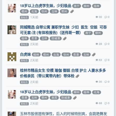
18岁以上白虎学生妹，少妇极品
南宁
柳州
桂林
梧州
北海
钦州
玉林
贺州
1天前
30
0
发帖员
同城精选:自带公寓 兼职学生妹 少妇 医生 空姐 可吞
可无套:注 (有体检报告)（送伟哥一颗）
南宁
柳州
桂林
贵港
玉林
防城港
2天前
28
0
发帖员
白虎妹
桂林
梧州
北海
钦州
贵港
玉林
2天前
63
0
发帖员
桂林市精品女生 空模 瑜伽 御姐 白领 护士 人妻水多多
价格亲民（带公寓带内射）带体检
2天前
30
0
发帖员
18岁以上白虎学生妹，少妇极品
柳州
桂林
北海
贵港
玉林
贺州
来宾
防城港
2天前
68
0
发帖员
玉林市股很翘有弹性，后入的时候特别爽，会跳艳舞发