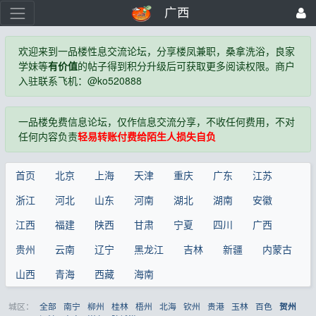
广西
欢迎来到一品楼性息交流论坛，分享楼凤兼职，桑拿洗浴，良家
学妹等
有价值
的帖子得到积分升级后可获取更多阅读权限。商户
入驻联系飞机：@ko520888
一品楼免费信息论坛，仅作信息交流分享，不收任何费用，不对
任何内容负责
轻易转账付费给陌生人损失自负
首页
北京
上海
天津
重庆
广东
江苏
浙江
河北
山东
河南
湖北
湖南
安徽
江西
福建
陕西
甘肃
宁夏
四川
广西
贵州
云南
辽宁
黑龙江
吉林
新疆
内蒙古
山西
青海
西藏
海南
城区：
全部
南宁
柳州
桂林
梧州
北海
钦州
贵港
玉林
百色
贺州