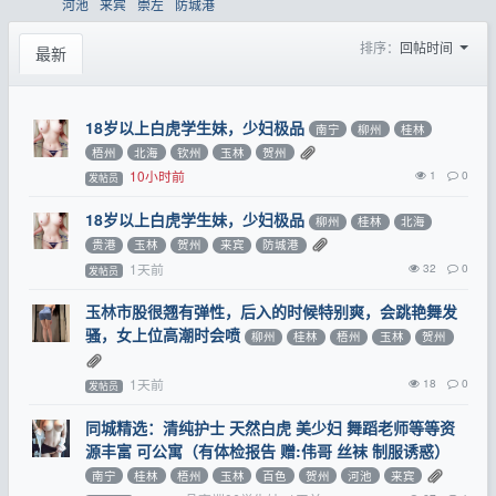
河池
来宾
崇左
防城港
排序：
回帖时间
最新
18岁以上白虎学生妹，少妇极品
南宁
柳州
桂林
梧州
北海
钦州
玉林
贺州
10小时前
1
0
发帖员
18岁以上白虎学生妹，少妇极品
柳州
桂林
北海
贵港
玉林
贺州
来宾
防城港
1天前
32
0
发帖员
玉林市股很翘有弹性，后入的时候特别爽，会跳艳舞发
骚，女上位高潮时会喷
柳州
桂林
梧州
玉林
贺州
1天前
18
0
发帖员
同城精选：清纯护士 天然白虎 美少妇 舞蹈老师等等资
源丰富 可公寓（有体检报告 赠:伟哥 丝袜 制服诱惑）
南宁
桂林
梧州
玉林
百色
贺州
河池
来宾