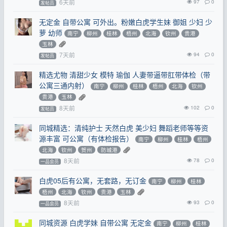
6天前
97
0
发帖员
无定金 自带公寓 可外出。粉嫩白虎学生妹 御姐 少妇 少
萝 幼师
南宁
柳州
桂林
梧州
北海
钦州
贵港
玉林
7天前
94
0
发帖员
精选尤物 清甜少女 模特 瑜伽 人妻带逼带肛带体检（带
公寓三通内射）
南宁
柳州
桂林
梧州
北海
钦州
贵港
玉林
8天前
102
0
发帖员
同城精选：清纯护士 天然白虎 美少妇 舞蹈老师等等资
源丰富 可公寓（有体检报告）
南宁
柳州
桂林
梧州
北海
钦州
贺州
防城港
8天前
78
0
一品会员
白虎05后有公寓，无套路，无订金
南宁
柳州
桂林
梧州
北海
钦州
贵港
玉林
8天前
93
0
一品会员
同城资源 白虎学妹 自带公寓 无定金
南宁
柳州
桂林