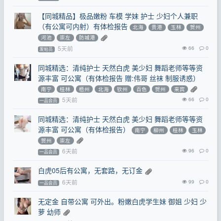
【同城精品】极品嫩粉 车模 学妹 护士 少妇个人兼职
（有公寓可内射）有体检报告
北海
贵港
玉林
贺州
河池
崇左
防城港
5天前
66
0
发帖员
同城精选：清纯护士 天然白虎 美少妇 舞蹈老师等等资
源丰富 可公寓（有体检报告 赠:伟哥 丝袜 制服诱惑）
南宁
桂林
梧州
北海
钦州
百色
贺州
来宾
5天前
66
0
一品会员
同城精选：清纯护士 天然白虎 美少妇 舞蹈老师等等资
源丰富 可公寓（有体检报告）
南宁
柳州
桂林
玉林
贺州
崇左
6天前
96
0
一品会员
白虎05后有公寓，无套路，无订金
6天前
99
0
一品会员
无定金 自带公寓 可外出。粉嫩白虎学生妹 御姐 少妇 少
萝 幼师