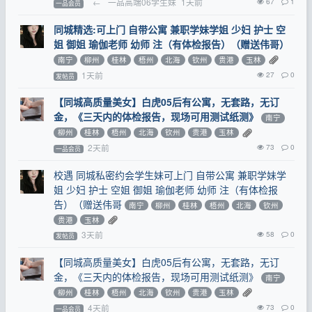
←
一品高端06学生妹
1天前
67
1
一品会员
同城精选:可上门 自带公寓 兼职学妹学姐 少妇 护士 空
姐 御姐 瑜伽老师 幼师 注（有体检报告）（赠送伟哥）
南宁
柳州
桂林
梧州
北海
钦州
贵港
玉林
1天前
27
0
发帖员
【同城高质量美女】白虎05后有公寓，无套路，无订
金，《三天内的体检报告，现场可用测试纸测》
南宁
柳州
桂林
梧州
北海
钦州
贵港
玉林
2天前
73
0
一品会员
校遇 同城私密约会学生妹可上门 自带公寓 兼职学妹学
姐 少妇 护士 空姐 御姐 瑜伽老师 幼师 注（有体检报
告）（赠送伟哥
南宁
柳州
桂林
梧州
北海
钦州
贵港
玉林
3天前
58
0
发帖员
【同城高质量美女】白虎05后有公寓，无套路，无订
金，《三天内的体检报告，现场可用测试纸测》
南宁
柳州
桂林
梧州
北海
钦州
贵港
玉林
4天前
73
0
一品会员