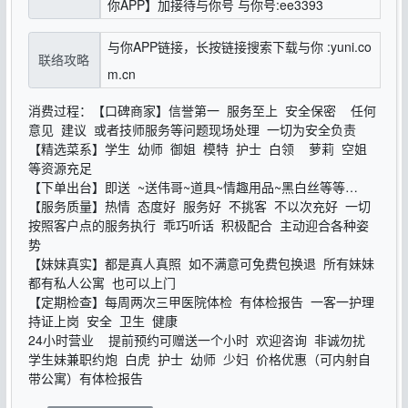
你APP】加接待与你号 与你号:ee3393
与你APP链接，长按链接搜索下载与你 :yuni.co
联络攻略
m.cn
消费过程：【口碑商家】信誉第一 服务至上 安全保密 任何
意见 建议 或者技师服务等问题现场处理 一切为安全负责
【精选菜系】学生 幼师 御姐 模特 护士 白领 萝莉 空姐
等资源充足
【下单出台】即送 ~送伟哥~道具~情趣用品~黑白丝等等…
【服务质量】热情 态度好 服务好 不挑客 不以次充好 一切
按照客户点的服务执行 乖巧听话 积极配合 主动迎合各种姿
势
【妹妹真实】都是真人真照 如不满意可免费包换退 所有妹妹
都有私人公寓 也可以上门
【定期检查】每周两次三甲医院体检 有体检报告 一客一护理
持证上岗 安全 卫生 健康
24小时营业 提前预约可赠送一个小时 欢迎咨询 非诚勿扰
学生妹兼职约炮 白虎 护士 幼师 少妇 价格优惠（可内射自
带公寓）有体检报告