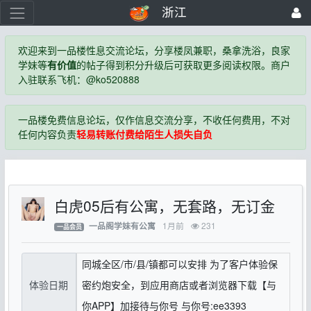
浙江
欢迎来到一品楼性息交流论坛，分享楼凤兼职，桑拿洗浴，良家
学妹等
有价值
的帖子得到积分升级后可获取更多阅读权限。商户
入驻联系飞机：@ko520888
一品楼免费信息论坛，仅作信息交流分享，不收任何费用，不对
任何内容负责
轻易转账付费给陌生人损失自负
白虎05后有公寓，无套路，无订金
1月前
231
一品阁学妹有公寓
一品会员
同城全区/市/县/镇都可以安排 为了客户体验保
体验日期
密约炮安全，到应用商店或者浏览器下载【与
你APP】加接待与你号 与你号:ee3393