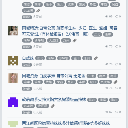
南岸
南坪
渝中
渝北
武隆
荣昌
垫江
丰都
城口
九龙坡
5天前
69
0
发帖员
同城精选:自带公寓 兼职学生妹 少妇 医生 空姐 可吞
可无套:注 (有体检报告)（送伟哥一颗）
江北
南岸
南坪
沙坪坝
大渡口
万州
5天前
70
0
发帖员
白虎妹
江北
南坪
沙坪坝
合川
永川
5天前
76
0
发帖员
同城资源 白虎学妹 自带公寓 无定金
江北
南岸
南坪
渝中
渝北
武隆
荣昌
垫江
丰都
城口
九龙坡
5天前
78
0
发帖员
软萌颜系火辣大胸穴紧嫩滑极品辣妹
江北
南岸
渝北
九龙坡
沙坪坝
6天前
67
0
发帖员
两江新区粉嫩蜜桃妹妹多汁敏感听话姿势多好妹妹