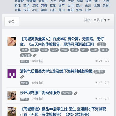
九龙坡
大渡口
万州
巴南
大足
铜梁
潼南
綦江
长寿
沙坪坝
黔江
双桥
涪陵
万盛
巫溪
梁平
合川
南川
永川
北碚
忠县
开县
云阳
巫山
璧山
石柱
秀山
酉阳
彭水
江津
排序：
回帖时间
最新
【同城高质量美女】白虎05后有公寓，无套路，无订
金，《三天内的体检报告，现场可用测试纸测》
江北
南岸
南坪
渝中
渝北
武隆
荣昌
垫江
丰都
城口
九龙坡
13小时前
26
0
发帖员
清纯气质甜美大学生刚破处下海特别纯欲粉嫩
沙坪坝
16小时前
17
0
发帖员
沙坪坝制服巨乳幼师服务
沙坪坝
17小时前
17
0
发帖员
《同城精选》极品00后学生妹 医生 空姐刚才下海兼职
可吞可无套（有体检报告）【送2~3粒伟哥】