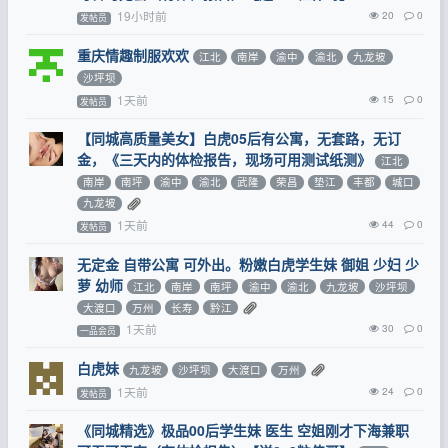
19小时前
20
0
发帖员
重庆情趣制服欢欢
江北
南岸
渝中
渝北
九龙坡
沙坪坝
1天前
15
0
发帖员
【同城高质量美女】白虎05后有公寓，无套路，无订
金，《三天内的体检报告，现场可用测试纸测》
江北
南岸
南坪
渝中
渝北
武隆
荣昌
垫江
丰都
城口
九龙坡
1天前
44
0
发帖员
无定金 自带公寓 可外出。粉嫩白虎学生妹 御姐 少妇 少
萝 幼师
江北
南岸
南坪
渝中
渝北
九龙坡
沙坪坝
大渡口
万州
长寿
黔江
1天前
30
0
一品会员
白虎妹
九龙坡
沙坪坝
大渡口
万州
1天前
24
0
发帖员
《同城精选》极品00后学生妹 医生 空姐刚才下海兼职