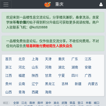
重庆
欢迎来到一品楼性息交流论坛，分享楼凤兼职，桑拿洗浴，良家
学妹等
有价值
的帖子得到积分升级后可获取更多阅读权限。商户
入驻联系飞机：@ko520888
一品楼免费信息论坛，仅作信息交流分享，不收任何费用，不对
任何内容负责
轻易转账付费给陌生人损失自负
首页
北京
上海
天津
重庆
广东
江苏
浙江
河北
山东
河南
湖北
湖南
安徽
江西
福建
陕西
甘肃
宁夏
四川
广西
贵州
云南
辽宁
黑龙江
吉林
新疆
内蒙古
山西
青海
西藏
海南
城区：
全部
江北
南岸
南坪
渝中
渝北
武隆
荣昌
垫江
丰都
城口