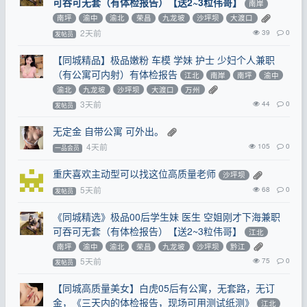
可吞可无套（有体检报告）【送2~3粒伟哥】
南岸
南坪
渝中
渝北
荣昌
九龙坡
沙坪坝
大渡口
2天前
39
0
发帖员
【同城精品】极品嫩粉 车模 学妹 护士 少妇个人兼职
（有公寓可内射）有体检报告
江北
南岸
南坪
渝中
渝北
九龙坡
沙坪坝
大渡口
万州
3天前
44
0
发帖员
无定金 自带公寓 可外出。
4天前
105
0
一品会员
重庆喜欢主动型可以找这位高质量老师
沙坪坝
5天前
68
0
发帖员
《同城精选》极品00后学生妹 医生 空姐刚才下海兼职
可吞可无套（有体检报告）【送2~3粒伟哥】
江北
南坪
渝中
渝北
荣昌
九龙坡
沙坪坝
黔江
5天前
75
0
发帖员
【同城高质量美女】白虎05后有公寓，无套路，无订
金，《三天内的体检报告，现场可用测试纸测》
江北