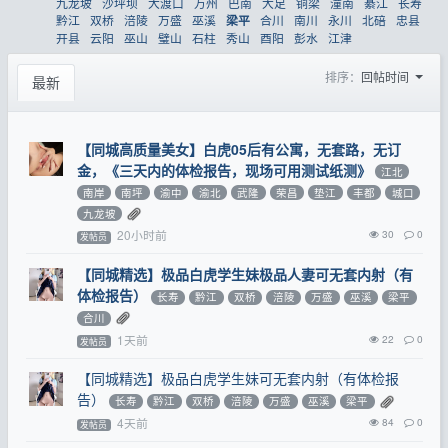
九龙坡
沙坪坝
大渡口
万州
巴南
大足
铜梁
潼南
綦江
长寿
黔江
双桥
涪陵
万盛
巫溪
合川
南川
永川
北碚
忠县
梁平
开县
云阳
巫山
璧山
石柱
秀山
酉阳
彭水
江津
排序：
回帖时间
最新
【同城高质量美女】白虎05后有公寓，无套路，无订
金，《三天内的体检报告，现场可用测试纸测》
江北
南岸
南坪
渝中
渝北
武隆
荣昌
垫江
丰都
城口
九龙坡
20小时前
30
0
发帖员
【同城精选】极品白虎学生妹极品人妻可无套内射（有
体检报告）
长寿
黔江
双桥
涪陵
万盛
巫溪
梁平
合川
1天前
22
0
发帖员
【同城精选】极品白虎学生妹可无套内射（有体检报
告）
长寿
黔江
双桥
涪陵
万盛
巫溪
梁平
4天前
84
0
发帖员