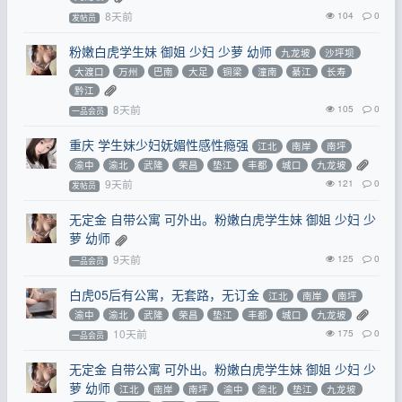
8天前
104
0
发帖员
粉嫩白虎学生妹 御姐 少妇 少萝 幼师
九龙坡
沙坪坝
大渡口
万州
巴南
大足
铜梁
潼南
綦江
长寿
黔江
8天前
105
0
一品会员
重庆 学生妹少妇妩媚性感性瘾强
江北
南岸
南坪
渝中
渝北
武隆
荣昌
垫江
丰都
城口
九龙坡
9天前
121
0
发帖员
无定金 自带公寓 可外出。粉嫩白虎学生妹 御姐 少妇 少
萝 幼师
9天前
125
0
一品会员
白虎05后有公寓，无套路，无订金
江北
南岸
南坪
渝中
渝北
武隆
荣昌
垫江
丰都
城口
九龙坡
10天前
175
0
一品会员
无定金 自带公寓 可外出。粉嫩白虎学生妹 御姐 少妇 少
萝 幼师
江北
南岸
南坪
渝中
渝北
垫江
九龙坡