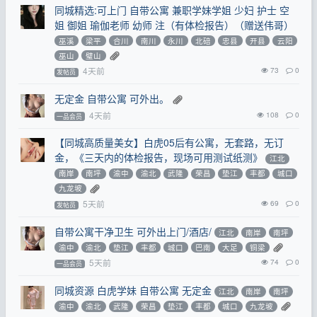
同城精选:可上门 自带公寓 兼职学妹学姐 少妇 护士 空
姐 御姐 瑜伽老师 幼师 注（有体检报告）（赠送伟哥）
巫溪
梁平
合川
南川
永川
北碚
忠县
开县
云阳
巫山
璧山
4天前
73
0
发帖员
无定金 自带公寓 可外出。
4天前
108
0
一品会员
【同城高质量美女】白虎05后有公寓，无套路，无订
金，《三天内的体检报告，现场可用测试纸测》
江北
南岸
南坪
渝中
渝北
武隆
荣昌
垫江
丰都
城口
九龙坡
5天前
69
0
发帖员
自带公寓干净卫生 可外出上门/酒店/
江北
南岸
南坪
渝中
渝北
垫江
丰都
城口
巴南
大足
铜梁
5天前
74
0
一品会员
同城资源 白虎学妹 自带公寓 无定金
江北
南岸
南坪
渝中
渝北
武隆
荣昌
垫江
丰都
城口
九龙坡