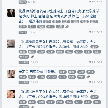
5天前
80
0
发帖员
校遇 同城私密约会学生妹可上门 自带公寓 兼职学妹学
姐 少妇 护士 空姐 御姐 瑜伽老师 幼师 注（有体检报
告）（赠送伟哥
长寿
黔江
双桥
涪陵
万盛
巫溪
梁平
合川
南川
永川
北碚
7天前
67
0
发帖员
【同城高质量美女】白虎05后有公寓，无套路，无订
金，《三天内的体检报告，现场可用测试纸测》
江北
南岸
南坪
渝中
渝北
武隆
荣昌
垫江
丰都
城口
九龙坡
7天前
88
0
一品会员
无定金 自带公寓 可外出。
江北
南岸
渝中
武隆
荣昌
垫江
丰都
沙坪坝
万州
巴南
大足
7天前
94
0
一品会员
【同城高质量美女】白虎05后有公寓，无套路，无订
金，《三天内的体检报告，现场可用测试纸测》
江北
南岸
南坪
渝中
渝北
武隆
荣昌
垫江
丰都
城口
九龙坡