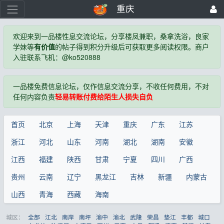
重庆
欢迎来到一品楼性息交流论坛，分享楼凤兼职，桑拿洗浴，良家
学妹等
有价值
的帖子得到积分升级后可获取更多阅读权限。商户
入驻联系飞机：@ko520888
一品楼免费信息论坛，仅作信息交流分享，不收任何费用，不对
任何内容负责
轻易转账付费给陌生人损失自负
首页
北京
上海
天津
重庆
广东
江苏
浙江
河北
山东
河南
湖北
湖南
安徽
江西
福建
陕西
甘肃
宁夏
四川
广西
贵州
云南
辽宁
黑龙江
吉林
新疆
内蒙古
山西
青海
西藏
海南
城区：
全部
江北
南岸
南坪
渝中
渝北
武隆
荣昌
垫江
丰都
城口