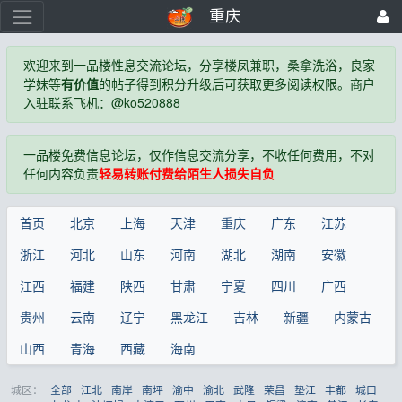
重庆
欢迎来到一品楼性息交流论坛，分享楼凤兼职，桑拿洗浴，良家
学妹等
有价值
的帖子得到积分升级后可获取更多阅读权限。商户
入驻联系飞机：@ko520888
一品楼免费信息论坛，仅作信息交流分享，不收任何费用，不对
任何内容负责
轻易转账付费给陌生人损失自负
首页
北京
上海
天津
重庆
广东
江苏
浙江
河北
山东
河南
湖北
湖南
安徽
江西
福建
陕西
甘肃
宁夏
四川
广西
贵州
云南
辽宁
黑龙江
吉林
新疆
内蒙古
山西
青海
西藏
海南
城区：
全部
江北
南岸
南坪
渝中
渝北
武隆
荣昌
垫江
丰都
城口