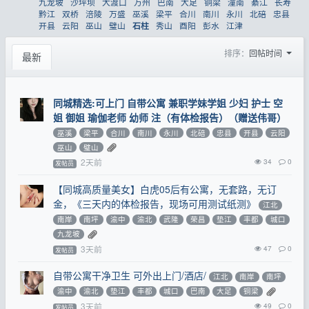
九龙坡
沙坪坝
大渡口
万州
巴南
大足
铜梁
潼南
綦江
长寿
黔江
双桥
涪陵
万盛
巫溪
梁平
合川
南川
永川
北碚
忠县
开县
云阳
巫山
璧山
秀山
酉阳
彭水
江津
石柱
排序：
回帖时间
最新
同城精选:可上门 自带公寓 兼职学妹学姐 少妇 护士 空
姐 御姐 瑜伽老师 幼师 注（有体检报告）（赠送伟哥）
巫溪
梁平
合川
南川
永川
北碚
忠县
开县
云阳
巫山
璧山
2天前
34
0
发帖员
【同城高质量美女】白虎05后有公寓，无套路，无订
金，《三天内的体检报告，现场可用测试纸测》
江北
南岸
南坪
渝中
渝北
武隆
荣昌
垫江
丰都
城口
九龙坡
3天前
47
0
发帖员
自带公寓干净卫生 可外出上门/酒店/
江北
南岸
南坪
渝中
渝北
垫江
丰都
城口
巴南
大足
铜梁
3天前
49
0
发帖员