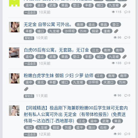
渝中
渝北
武隆
荣昌
垫江
丰都
城口
九龙坡
10天前
115
0
一品会员
无定金 自带公寓 可外出。
南岸
渝北
荣昌
垫江
丰都
城口
九龙坡
沙坪坝
万州
铜梁
潼南
10天前
96
0
发帖员
白虎05后有公寓，无套路，无订金
江北
南岸
南坪
渝中
渝北
武隆
荣昌
垫江
丰都
城口
九龙坡
10天前
133
0
一品会员
粉嫩白虎学生妹 御姐 少妇 少萝 幼师
江北
南岸
南坪
渝中
渝北
丰都
城口
九龙坡
沙坪坝
大渡口
万州
11天前
96
0
发帖员
【同城精选】极品刚下海兼职粉嫩00后学生妹可无套内
射有私人公寓可外出 无定金（有带体检报告）(免费送
伟哥～达泊西汀-西地那非)
江北
渝中
武隆
荣昌
城口
九龙坡
铜梁
万盛
梁平
南川
石柱
12天前
90
0
一品会员