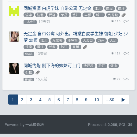
同城资源 白虎学妹 自带公寓 无定金
江北
南岸
南坪
渝中
渝北
武隆
荣昌
垫江
丰都
城口
九龙坡
12天前
115
0
一品会员
无定金 自带公寓 可外出。粉嫩白虎学生妹 御姐 少妇 少
萝 幼师
江北
九龙坡
沙坪坝
大渡口
万州
大足
潼南
綦江
长寿
黔江
双桥
13天前
121
0
发帖员
同城约炮 刚下海的妹妹可上门
沙坪坝
黔江
璧山
石柱
15天前
93
0
发帖员
1
2
3
4
5
6
7
8
9
10
...30
▶
Powered by
Processed:
, SQL:
一品楼论坛
0.066
39