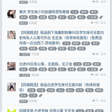
6天前
89
0
发帖员
重庆 学生妹少妇妩媚性感性瘾强
江北
南岸
南坪
渝中
渝北
武隆
荣昌
垫江
丰都
城口
九龙坡
6天前
104
0
发帖员
【同城精选】极品刚下海兼职粉嫩00后学生妹可无套内
射有私人公寓可外出 无定金（有带体检报告）(免费送
伟哥～达泊西汀-西地那非)
江北
南岸
南坪
渝中
渝北
荣昌
丰都
城口
铜梁
潼南
巫溪
7天前
84
0
一品会员
白虎05后有公寓，无套路，无订金
江北
南岸
南坪
渝中
渝北
武隆
荣昌
垫江
丰都
城口
九龙坡
8天前
150
0
一品会员
【同城精选】极品白虎学生妹可无套内射（有体检报
告）
忠县
开县
云阳
巫山
璧山
石柱
秀山
酉阳
彭水
江津
9天前
71
0
发帖员
同城资源 白虎学妹 自带公寓 无定金
江北
南岸
南坪