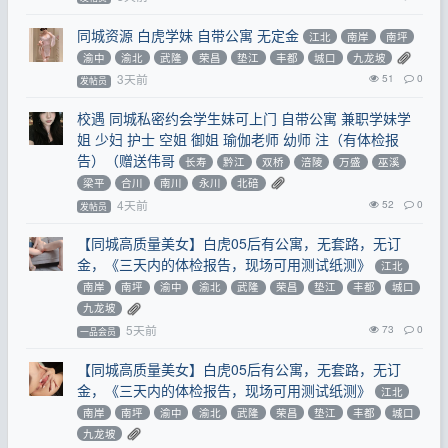
同城资源 白虎学妹 自带公寓 无定金
江北
南岸
南坪
渝中
渝北
武隆
荣昌
垫江
丰都
城口
九龙坡
3天前
51
0
发帖员
校遇 同城私密约会学生妹可上门 自带公寓 兼职学妹学
姐 少妇 护士 空姐 御姐 瑜伽老师 幼师 注（有体检报
告）（赠送伟哥
长寿
黔江
双桥
涪陵
万盛
巫溪
梁平
合川
南川
永川
北碚
4天前
52
0
发帖员
【同城高质量美女】白虎05后有公寓，无套路，无订
金，《三天内的体检报告，现场可用测试纸测》
江北
南岸
南坪
渝中
渝北
武隆
荣昌
垫江
丰都
城口
九龙坡
5天前
73
0
一品会员
【同城高质量美女】白虎05后有公寓，无套路，无订
金，《三天内的体检报告，现场可用测试纸测》
江北
南岸
南坪
渝中
渝北
武隆
荣昌
垫江
丰都
城口
九龙坡